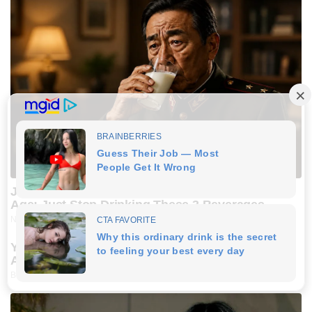
Japan's Greatest Doctors Say Memory Loss Isn't
Age: Just Stop Drinking These 3 Beverages
NEUROMIND PRO
Young Woman Signals On Plane – Watch Flight
Attendant's Reaction
BUZZDAY