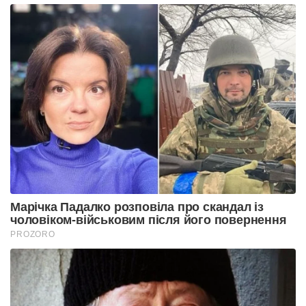
Марічка Падалко розповіла про скандал із
чоловіком-військовим після його повернення
PROZORO