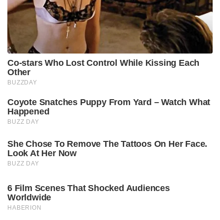
Co-stars Who Lost Control While Kissing Each
Other
BUZZDAY
Coyote Snatches Puppy From Yard – Watch What
Happened
BUZZ DAY
She Chose To Remove The Tattoos On Her Face.
Look At Her Now
BUZZ DAY
6 Film Scenes That Shocked Audiences
Worldwide
HABERION