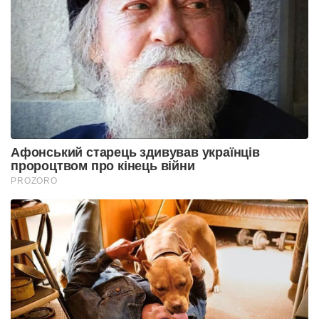
Афонський старець здивував українців
пророцтвом про кінець війни
PROZORO