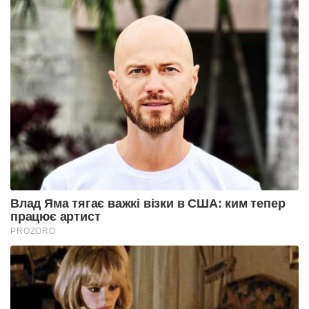
Влад Яма тягає важкі візки в США: ким тепер
працює артист
PROZORO