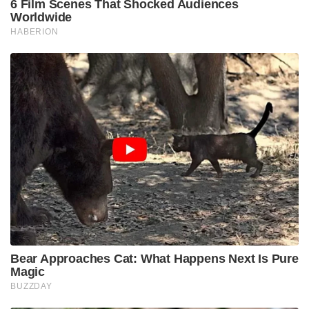
6 Film Scenes That Shocked Audiences
Worldwide
HABERION
Bear Approaches Cat: What Happens Next Is Pure
Magic
BUZZDAY