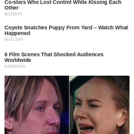
Co-stars Who Lost Control While Kissing Each
Other
BUZZDAY
Coyote Snatches Puppy From Yard – Watch What
Happened
BUZZ DAY
6 Film Scenes That Shocked Audiences
Worldwide
HABERION