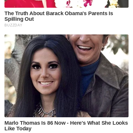
The Truth About Barack Obama's Parents Is
Spilling Out
BUZZDAY
Marlo Thomas Is 86 Now - Here's What She Looks
Like Today