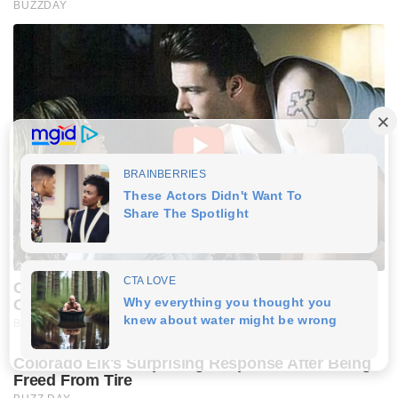
BUZZDAY
Co-stars Who Lost Control While Kissing Each
Other
BUZZDAY
Colorado Elk's Surprising Response After Being
Freed From Tire