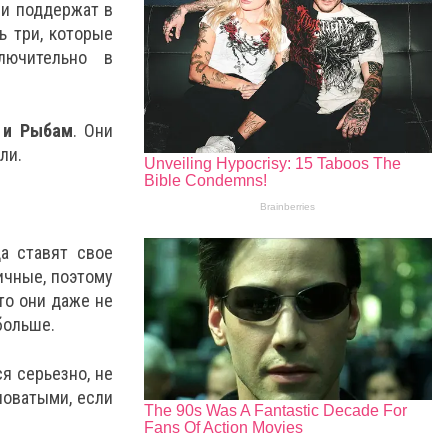
 и поддержат в
ь три, которые
лючительно в
 и Рыбам
. Они
ли.
а ставят свое
ичные, поэтому
то они даже не
больше.
я серьезно, не
новатыми, если