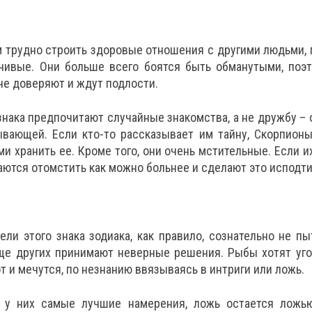
 трудно строить здоровые отношения с другими людьми, 
чивые. Они больше всего боятся быть обманутыми, поэт
не доверяют и ждут подлости.
нака предпочитают случайные знакомства, а не дружбу – 
вающей. Если кто-то рассказывает им тайну, Скорпионы
и хранить ее. Кроме того, они очень мстительные. Если и
аются отомстить как можно больнее и сделают это исподт
ели этого знака зодиака, как правило, сознательно не пы
аще других принимают неверные решения. Рыбы хотят уго
т и мечутся, по незнанию ввязываясь в интриги или ложь.
 у них самые лучшие намерения, ложь остается ложью