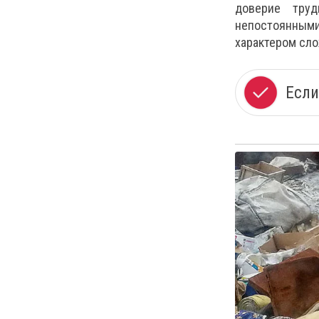
доверие тру
непостоянным
характером сло
Если