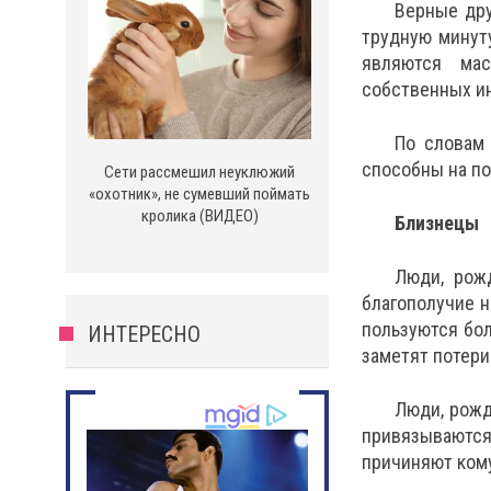
Верные дру
трудную минуту
являются мас
собственных и
По словам 
способны на по
Сети рассмешил неуклюжий
«охотник», не сумевший поймать
кролика (ВИДЕО)
Близнецы
Люди, рожд
благополучие н
пользуются бол
ИНТЕРЕСНО
заметят потери
Люди, рожд
привязываются 
причиняют кому