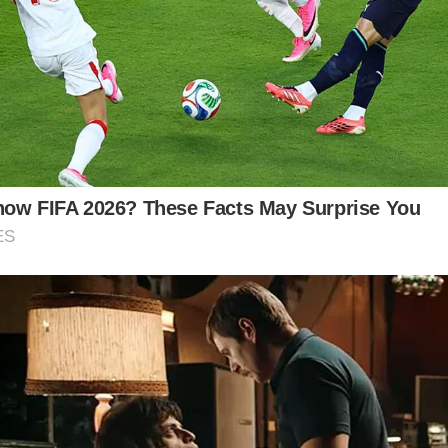
now FIFA 2026? These Facts May Surprise You
ES