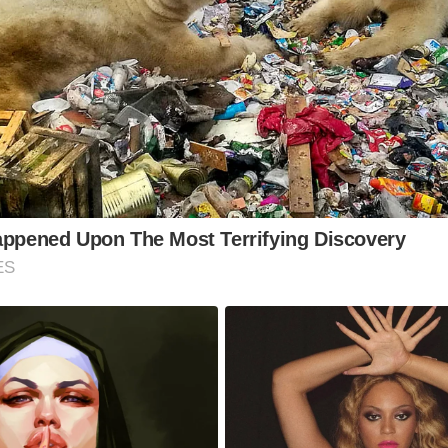
appened Upon The Most Terrifying Discovery
ES