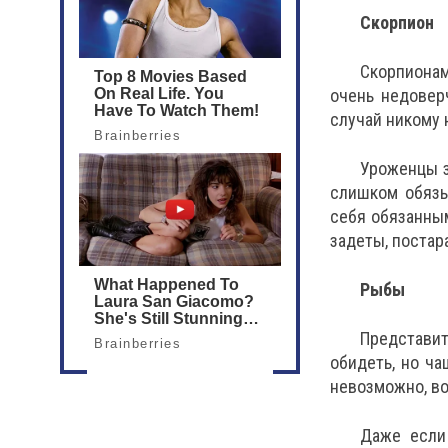
Скорпион
Скорпионам
очень недовер
случай никому 
Уроженцы з
слишком обязы
себя обязанным
задеты, постар
Рыбы
Представит
обидеть, но ч
невозможно, во
Даже если