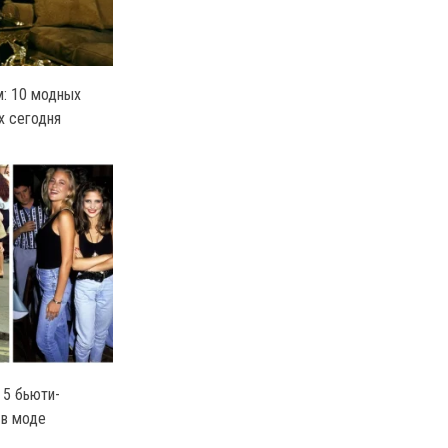
: 10 модных
х сегодня
 5 бьюти-
 в моде