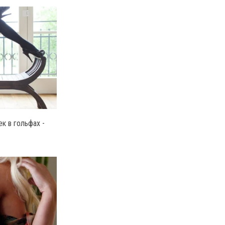
к в гольфах -