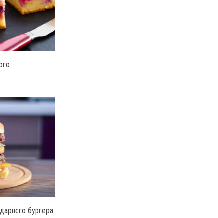
ого
дарного бургера