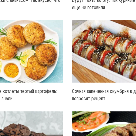
и с ананасом: так вкусно, что
Будут таять во рту: так курины
еще не готовили
в котлеты тертый картофель:
Сочная запеченная скумбрия в д
 знали
попросят рецепт