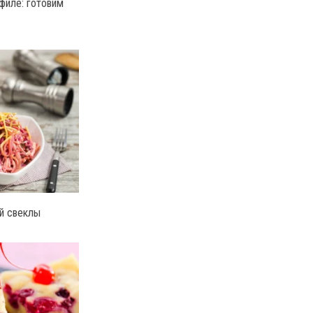
филе: готовим
й свеклы