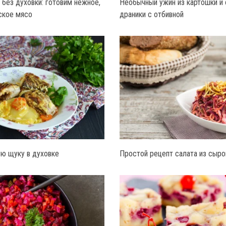
 без духовки: готовим нежное,
Необычный ужин из картошки и 
ское мясо
драники с отбивной
ю щуку в духовке
Простой рецепт салата из сыро