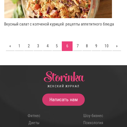
Вкусный салат с копченой курицей: рецепты аппетитного блюда
«
1
2
3
4
5
6
7
8
9
10
»
Storinka
ЖЕНСКИЙ ЖУРНАЛ
Написать нам
Фитнес
Шоу-бизнес
Диеты
Психология