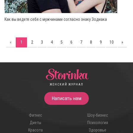
Как вы ведете себя с мужчинами согласно знаку Зодиака
«
1
2
3
4
5
6
7
8
9
10
»
Storinka
ЖЕНСКИЙ ЖУРНАЛ
Написать нам
Фитнес
Шоу-бизнес
Диеты
Психология
Красота
Здоровье