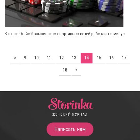
В штате Огайо большинство спортивных сетей работают в минус
«
9
10
11
12
13
14
15
16
17
18
»
Storinka
ЖЕНСКИЙ ЖУРНАЛ
Написать нам