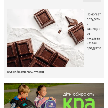
Помогает
похудеть
о
и
защищает
м
от
инсульта:
назван
продукт с
волшебными свойствами