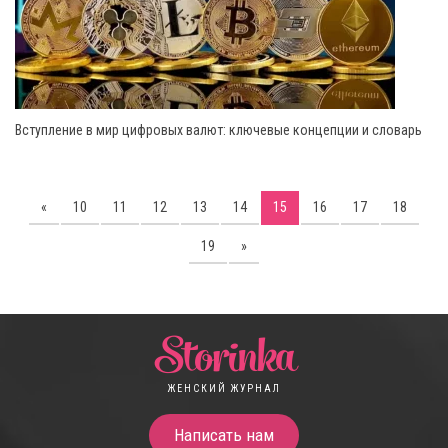
Вступление в мир цифровых валют: ключевые концепции и словарь
«
10
11
12
13
14
15
16
17
18
19
»
Storinka
ЖЕНСКИЙ ЖУРНАЛ
Написать нам